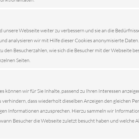
unsere Webseite weiter zu verbessern und sie an die Bedürfniss
und analysieren wir mit Hilfe dieser Cookies anonymisierte Daten.
zu den Besucherzahlen, wie sich die Besucher mit der Webseite be
nzelnen Seiten.
GEN
es können wir für Sie Inhalte, passend zu Ihren Interessen anzeige
 verhindern, dass wiederholt dieselben Anzeigen den gleichen P
tigen Informationen anzusprechen. Hierzu sammeln wir Informatio
. wann Besucher die Webseite zuletzt besucht haben und welche Ak
itzt und im Winter die Scheiben nicht beschlagen,